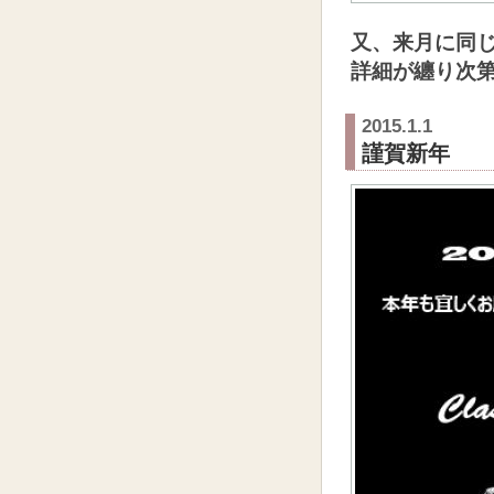
又、来月に同
詳細が纏り次
2015.1.1
謹賀新年